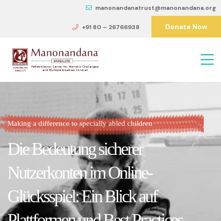
manonandanatrust@manonandana.org
Donate Now
+91 80 – 26766938
Making a difference to specially abled children
Die Bedeutung sicherer
Nutzerkonten im Online-
Glücksspiel: Ein Blick auf
Plattformen und Best Practices