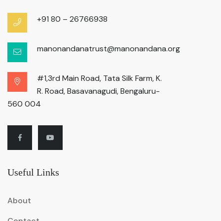
+91 80 – 26766938
manonandanatrust@manonandana.org
#1,3rd Main Road, Tata Silk Farm, K.
R. Road, Basavanagudi, Bengaluru-
560 004
Useful Links
About
Contact