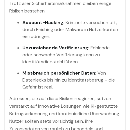
Trotz aller Sicherheitsmaßnahmen bleiben einige
Risiken bestehen:
Account-Hacking:
Kriminelle versuchen oft,
durch Phishing oder Malware in Nutzerkonten
einzudringen.
Unzureichende Verifizierung:
Fehlende
oder schwache Verifizierung kann zu
Identitätsdiebstahl führen.
Missbrauch persönlicher Daten:
Von
Datenlecks bis hin zu Identitätsbetrug – die
Gefahr ist real.
Adressen, die auf diese Risiken reagieren, setzen
verstärkt auf innovative Lösungen wie KI-gestützte
Betrugserkennung und kontinuierliche Überwachung.
Nutzer sollten stets vorsichtig sein, ihre
Zugangsdaten vertraulich zu behandeln und