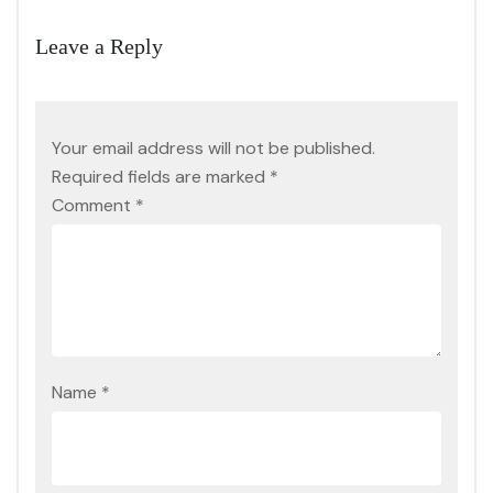
Leave a Reply
Your email address will not be published.
Required fields are marked
*
Comment
*
Name
*