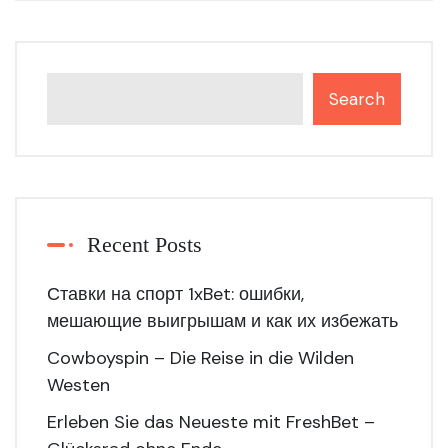
Search
Recent Posts
Ставки на спорт 1xBet: ошибки,
мешающие выигрышам и как их избежать
Cowboyspin – Die Reise in die Wilden
Westen
Erleben Sie das Neueste mit FreshBet –